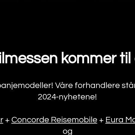
lmessen kommer til
njemodeller! Våre forhandlere står k
2024-nyhetene
!
r
+
Concorde Reisemobile
+
Eura Mo
og