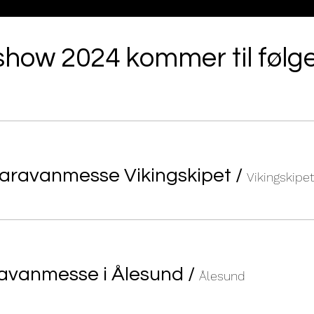
how 2024 kommer til følg
 Caravanmesse Vikingskipet
/
Vikingskipet
ravanmesse i Ålesund
/
Ålesund