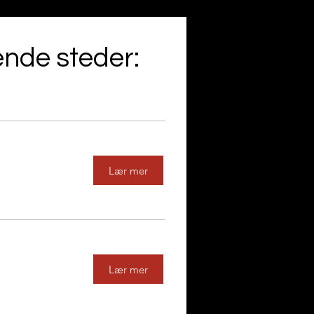
ende steder:
Lær mer
Lær mer