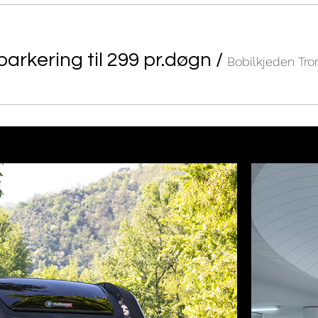
parkering til 299 pr.døgn
/
Bobilkjeden Tr