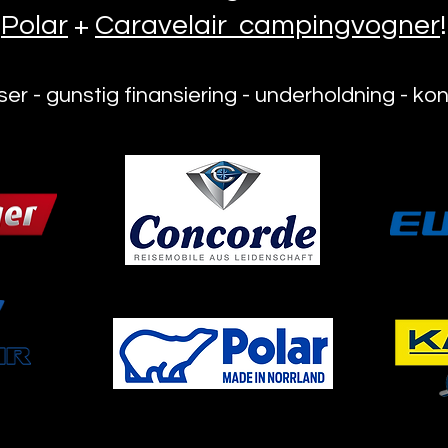
Polar
+
Caravelair campingvogner
!
er - gunstig finansiering - underholdning - ko